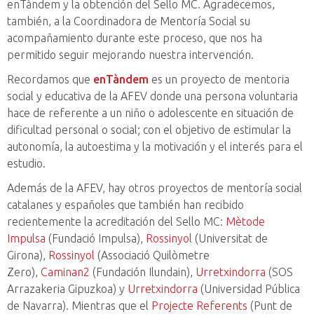
enTàndem y la obtención del Sello MC. Agradecemos,
también, a la Coordinadora de Mentoría Social su
acompañamiento durante este proceso, que nos ha
permitido seguir mejorando nuestra intervención.
Recordamos que
enTàndem
es un proyecto de mentoria
social y educativa de la AFEV donde una persona voluntaria
hace de referente a un niño o adolescente en situación de
dificultad personal o social; con el objetivo de estimular la
autonomía, la autoestima y la motivación y el interés para el
estudio.
Además de la AFEV, hay otros proyectos de mentoría social
catalanes y españoles que también han recibido
recientemente la acreditación del Sello MC:
Mètode
Impulsa
(Fundació Impulsa),
Rossinyol
(Universitat de
Girona),
Rossinyol
(Associació Quilòmetre
Zero),
Caminan2
(Fundación Ilundain),
Urretxindorra
(SOS
Arrazakeria Gipuzkoa) y
Urretxindorra
(Universidad Pública
de Navarra). Mientras que el
Projecte Referents
(Punt de