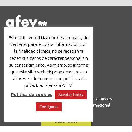
Barcelona
Este sitio web utiliza cookies propias y de
c/ Avinyó, 44, 3r, 08002
terceros para recopilar información con
administracio@afev.org
la finalidad técnica, no se recaban ni
93 624 17 19
|
605 96 70 36
ceden sus datos de carácter personal sin
Facebook
Instagram
TikTok
LinkedIn
su consentimiento. Asimismo, se informa
que este sitio web dispone de enlaces a
sitios web de terceros con políticas de
Aviso legal
|
Política de cookies
privacidad ajenas a AFEV.
Política de cookies
Aceptar todas
Esta obra está sometida a una
Licencia Creative Commons
Atribución-NoComercial-Compartir Igual 4.0 Internacional
.
Configurar
Suscríbete