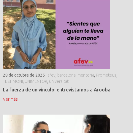
28 de octubre de 2025
|
afev
,
barcelona
,
mentoria
,
Prometeus
,
TESTIMONI
,
UNIMENTOR
,
universitat
La fuerza de un vínculo: entrevistamos a Arooba
Ver más