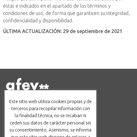
éstas e indicados en el apartado de los términos y
condiciones de uso, de forma que garanticen su integridad,
confidencialidad y disponibilidad.
ÚLTIMA ACTUALIZACIÓN: 29 de septiembre de 2021
Barcelona
Este sitio web utiliza cookies propias y de
c/ Avinyó, 44, 3r, 08002
terceros para recopilar información con
administracio@afev.org
la finalidad técnica, no se recaban ni
93 624 17 19
|
605 96 70 36
ceden sus datos de carácter personal sin
Facebook
Instagram
TikTok
LinkedIn
su consentimiento. Asimismo, se informa
que este sitio web dispone de enlaces a