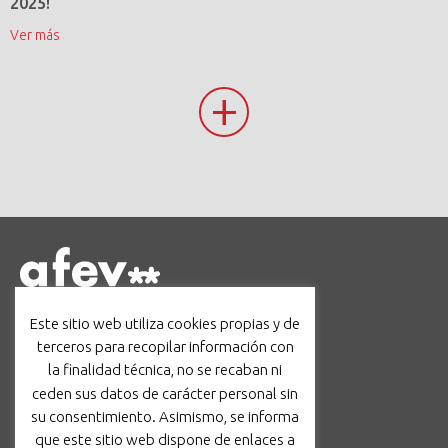
2025!
Ver más
+
Barcelona
Este sitio web utiliza cookies propias y de
c/ Avinyó, 44, 3r, 08002
terceros para recopilar información con
administracio@afev.org
la finalidad técnica, no se recaban ni
93 624 17 19
|
605 96 70 36
ceden sus datos de carácter personal sin
Facebook
Instagram
TikTok
LinkedIn
su consentimiento. Asimismo, se informa
que este sitio web dispone de enlaces a