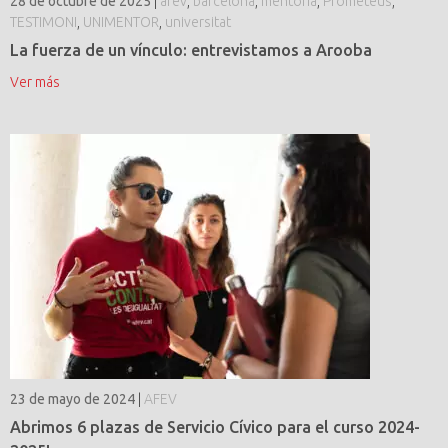
28 de octubre de 2025
|
afev
,
barcelona
,
mentoria
,
Prometeus
,
TESTIMONI
,
UNIMENTOR
,
universitat
La fuerza de un vínculo: entrevistamos a Arooba
Ver más
23 de mayo de 2024
|
AFEV
Abrimos 6 plazas de Servicio Cívico para el curso 2024-