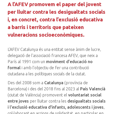
A l’AFEV promovem el paper del jovent
per lluitar contra les desigualtats socials
i, en concret, contra l’exclusió educativa
a barris i territoris que pateixen
vulneracions socioeconòmiques.
L'AFEV Catalunya és una entitat sense ànim de lucre,
delegació de l'associació francesa AFEV, que neix a
París al 1991 com un
moviment d’educació no
formal
i amb l’objectiu de fer una contribució
ciutadana a les polítiques socials de la ciutat.
Des del 2008 som a
Catalunya
(província de
Barcelona) i des del 2018 fins al 2023 al
País Valencià
(ciutat de València) promovent el
voluntariat social
entre joves
per lluitar contra les
desigualtats socials
i l'exclusió educativa d'infants, adolescents i joves
,
col·laborant en accions de solidaritat, en particular en