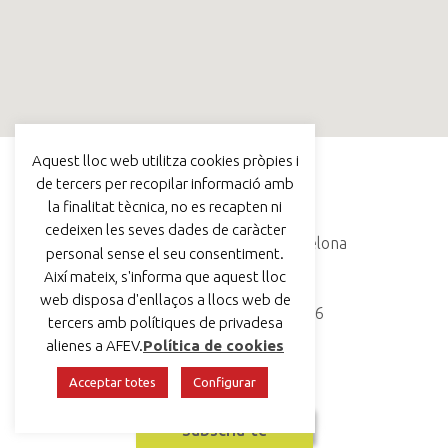
Aquest lloc web utilitza cookies pròpies i
de tercers per recopilar informació amb
AFEV BARCELONA
la finalitat tècnica, no es recapten ni
cedeixen les seves dades de caràcter
C/ Avinyó, 44, 3r, 08002 Barcelona
personal sense el seu consentiment.
Així mateix, s'informa que aquest lloc
voluntariat@afev.org
web disposa d'enllaços a llocs web de
93 624 17 19
|
633 26 46 26
tercers amb polítiques de privadesa
alienes a AFEV.
Política de cookies
Acceptar totes
Configurar
Subscriu-te