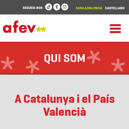
SEGUEIX-NOS
CATALÀ/VALENCIÀ
CASTELLANO
QUI SOM
A Catalunya i el País
Valencià