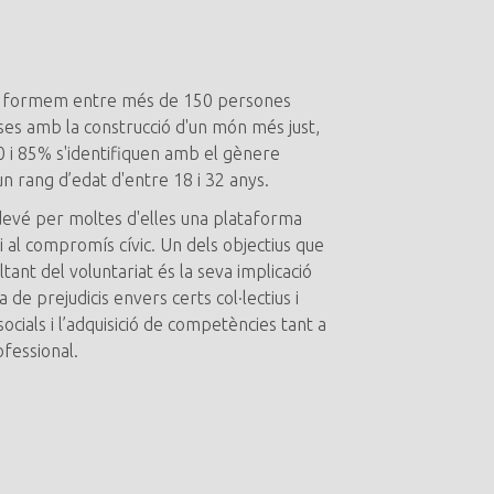
i formem entre més de 150 persones
s amb la construcció d'un món més just,
0 i 85% s'identifiquen amb el gènere
n rang d’edat d'entre 18 i 32 anys.
sdevé per moltes d'elles una plataforma
t i al compromís cívic. Un dels objectius que
tant del voluntariat és la seva implicació
a de prejudicis envers certs col·lectius i
 socials i l’adquisició de competències tant a
fessional.