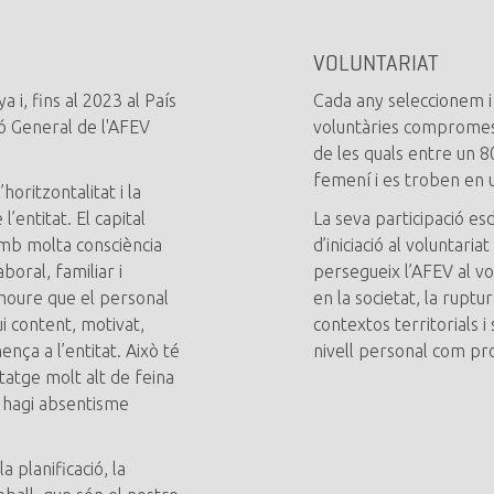
VOLUNTARIAT
 i, fins al 2023 al País
Cada any seleccionem 
ó General de l'AFEV
voluntàries compromese
de les quals entre un 8
femení i es troben en u
horitzontalitat i la
’entitat. El capital
La seva participació e
 amb molta consciència
d’iniciació al voluntaria
aboral, familiar i
persegueix l’AFEV al vol
moure que el personal
en la societat, la ruptur
ui content, motivat,
contextos territorials i
nça a l’entitat. Això té
nivell personal com pro
atge molt alt de feina
i hagi absentisme
a planificació, la