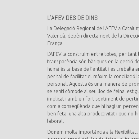
L’AFEV DES DE DINS
La Delegació Regional de l'AFEV a Catalunya
Valencià, depèn directament de la Direcci
França.
L’AFEV la construïm entre totes, per tant l’
transparència són bàsiques en la gestió de l
humà és la base de l’entitat i es treballa
per tal de facilitar el màxim la conciliació l
personal. Aquesta és una manera de pro
se senti còmode al seu lloc de feina, estig
implicat i amb un fort sentiment de pertine
com a conseqüència que hi hagi un percent
ben feta, una alta productivitat i que no h
laboral.
Donem molta importància a la flexibilitat, l