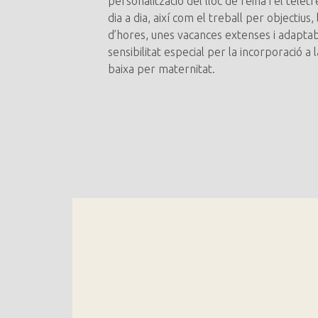
personalització del lloc de feina i el telet
dia a dia, així com el treball per objectius,
d’hores, unes vacances extenses i adaptab
sensibilitat especial per la incorporació a 
baixa per maternitat.