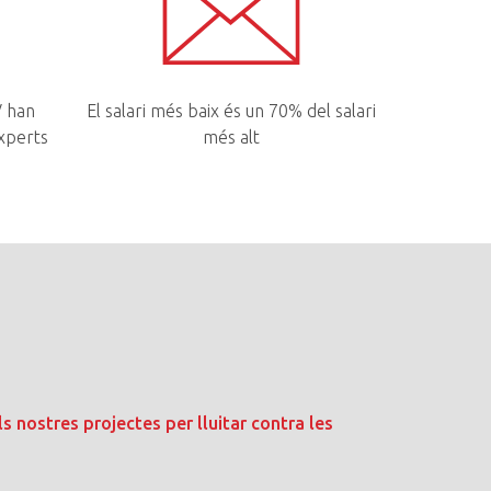
V han
El salari més baix és un 70% del salari
Experts
més alt
ls nostres projectes per lluitar contra les